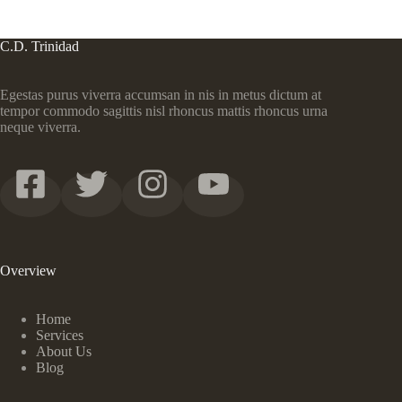
C.D. Trinidad
Egestas purus viverra accumsan in nis in metus dictum at
tempor commodo sagittis nisl rhoncus mattis rhoncus urna
neque viverra.
Overview
Home
Services
About Us
Blog